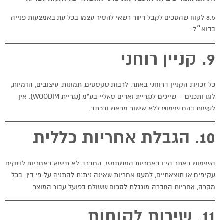
8.5 לקוח שהסכים לקבל דיוור רשאי להסיר עצמו בכל עת באמצעות פנייה
בדוא״ל.
9. קניין רוחני
כל זכויות הקניין הרוחני באתר, לרבות טקסטים, תמונות, עיצובים, הדמיות,
לוגו ותכנים – שייכים לנגריית ואדים סאליי בע"מ (נגריית WOODIM). אין
לעשות בהם שימוש ללא אישור מראש ובכתב.
10. הגבלת אחריות כללית
השימוש באתר הינו באחריות המשתמש. החברה לא תישא באחריות לנזקים
עקיפים או תוצאתיים, למעט אחריות שאינה ניתנת להתניה על פי דין. בכל
מקרה, אחריות החברה מוגבלת לסכום ששולם בפועל עבור המוצר.
11. שירות לקוחות