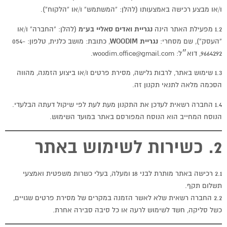
ו/או מבצע רכישה באמצעותו (להלן: “המשתמש” ו/או “הלקוח”).
1.2 מפעילת האתר הינה
נגריית ואדים סאליי בע"מ
(להלן: “החברה” ו/או
“העסק”), שם מסחרי:
נגריית WOODIM
, כתובת: מושב כלנית, טלפון: 054-
9664292, דוא״ל: woodim.office@gmail.com.
1.3 שימוש באתר, לרבות גלישה, מסירת פרטים ו/או ביצוע הזמנה, מהווה
הסכמה מלאה לתנאי תקנון זה.
1.4 החברה רשאית לעדכן את התקנון מעת לעת לפי שיקול דעתה הבלעדי.
הנוסח המחייב הוא הנוסח המפורסם באתר במועד השימוש.
2. כשירות לשימוש באתר
2.1 רכישה באתר מותרת לבני 18 ומעלה, בעלי כשרות משפטית ואמצעי
תשלום תקף.
2.2 החברה רשאית שלא לאשר הזמנה במקרים של מסירת פרטים שגויים,
כשל סליקה, חשד לשימוש לרעה או כל סיבה סבירה אחרת.