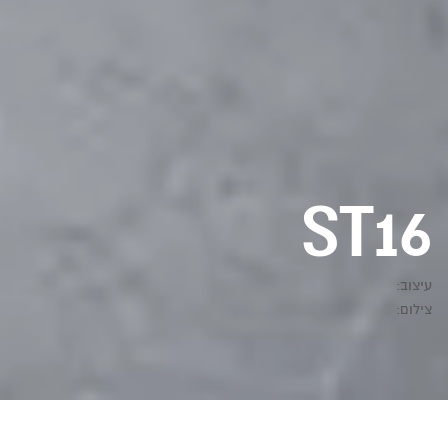
ST16
עיצוב:
צילום: