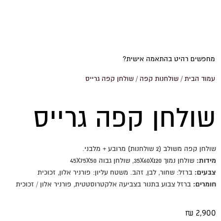
מחפשים רהיט בהתאמה אישית?
עמוד הבית
/
שולחנות קפה
/ שולחן קפה גרייס
שולחן קפה גרייס
שולחן קפה משולב (2 שולחנות) מרובע + מלבני.
מידות:
שולחן נמוך 35X60X120, שולחן גבוה 45X75X50
צבעים:
ברזל: שחור, לבן, זהב. משטח עליון: פורניר אלון, זכוכית
חומרים:
ברזל צבוע בתנור בצביעה אלקטרוסטטית, פורניר אלון / זכוכית
₪
2,900