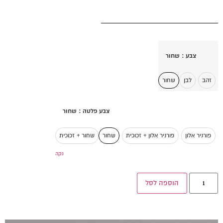
צבע
: שחור
זהב
לבן
שחור
צבע פלטה
: שחור
פורניר אלון
פורניר אלון + זכוכית
שחור
שחור + זכוכית
נקה
הוספה לסל